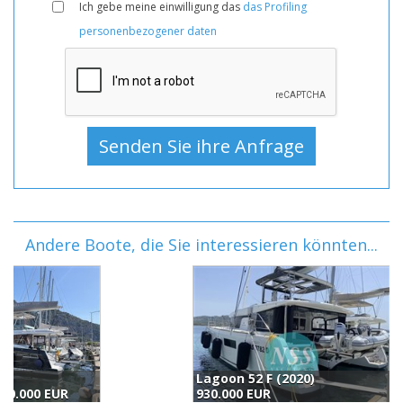
Ich gebe meine einwilligung das
das Profiling
personenbezogener daten
Andere Boote, die Sie interessieren könnten...
Lagoon 52 F (2020)
930.000 EUR
9