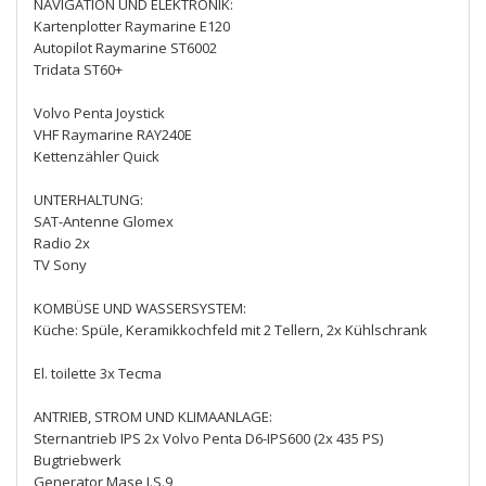
NAVIGATION UND ELEKTRONIK:
Kartenplotter Raymarine E120
Autopilot Raymarine ST6002
Tridata ST60+
Volvo Penta Joystick
VHF Raymarine RAY240E
Kettenzähler Quick
UNTERHALTUNG:
SAT-Antenne Glomex
Radio 2x
TV Sony
KOMBÜSE UND WASSERSYSTEM:
Küche: Spüle, Keramikkochfeld mit 2 Tellern, 2x Kühlschrank
El. toilette 3x Tecma
ANTRIEB, STROM UND KLIMAANLAGE:
Sternantrieb IPS 2x Volvo Penta D6-IPS600 (2x 435 PS)
Bugtriebwerk
Generator Mase I.S.9