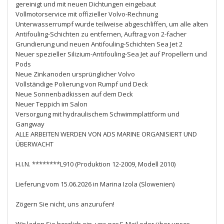
gereinigt und mit neuen Dichtungen eingebaut
Vollmotorservice mit offizieller Volvo-Rechnung
Unterwasserrumpf wurde teilweise abgeschliffen, um alle alten
Antifouling-Schichten zu entfernen, Auftrag von 2-facher
Grundierung und neuen Antifouling-Schichten Sea Jet 2
Neuer spezieller Silizium-Antifouling-Sea Jet auf Propellern und
Pods
Neue Zinkanoden ursprünglicher Volvo
Vollständige Polierung von Rumpf und Deck
Neue Sonnenbadkissen auf dem Deck
Neuer Teppich im Salon
Versorgung mit hydraulischem Schwimmplattform und
Gangway
ALLE ARBEITEN WERDEN VON ADS MARINE ORGANISIERT UND
ÜBERWACHT
H.I.N. ********L910 (Produktion 12-2009, Modell 2010)
Lieferung vom 15.06.2026 in Marina Izola (Slowenien)
Zögern Sie nicht, uns anzurufen!