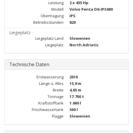
Leistung
2 x 435 Hp
Modell
Volvo Penta D6-IPS600
Übertragung
IPS
Betriebsstunden
820
Liegeplatz
Liegeplatz Land
Slowenien
Liegeplatz
North Adriatic
Technische Daten
Erstwasserung
2010
Länge ü. Alles
15,9 m
Breite
4,65 m
Tonnage
17.700 t
Kraftstofftank
1.600 l
Frischwassertank
500 l
Flagge
Slowenien