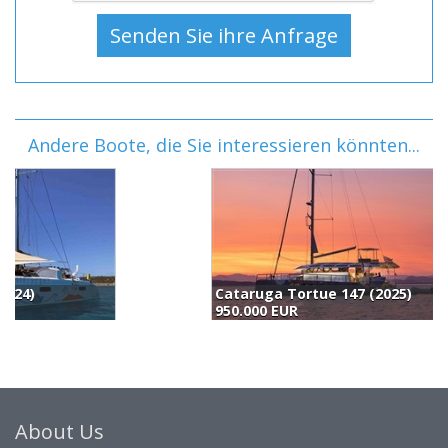
Andere Boote, die Sie interessieren könnten...
Cataruga Tortue 147 (2025)
N
950.000 EUR
9
About Us