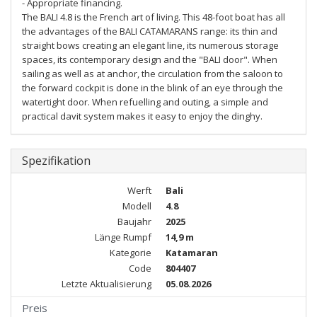
- Appropriate financing.
The BALI 4.8 is the French art of living. This 48-foot boat has all
the advantages of the BALI CATAMARANS range: its thin and
straight bows creating an elegant line, its numerous storage
spaces, its contemporary design and the "BALI door". When
sailing as well as at anchor, the circulation from the saloon to
the forward cockpit is done in the blink of an eye through the
watertight door. When refuelling and outing, a simple and
practical davit system makes it easy to enjoy the dinghy.
Spezifikation
Werft
Bali
Modell
4.8
Baujahr
2025
Länge Rumpf
14,9 m
Kategorie
Katamaran
Code
804407
Letzte Aktualisierung
05.08.2026
Preis