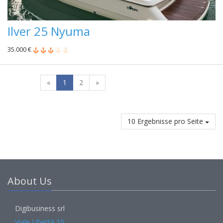
Ilver 25 Nyuma
35.000 €
«
1
2
»
10 Ergebnisse pro Seite
About Us
Digibusiness srl
Viale Libertà 10