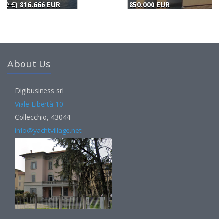
850.000 EUR
8
About Us
Digibusiness srl
Viale Libertà 10
Collecchio, 43044
info@yachtvillage.net