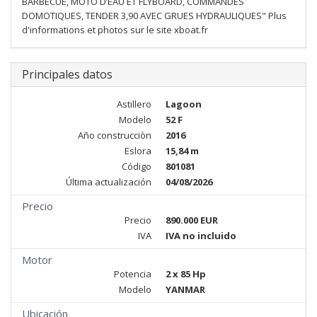
BARBECUE, MOTO D’EAU ET FLYBOARD, COMMANDES
DOMOTIQUES, TENDER 3,90 AVEC GRUES HYDRAULIQUES" Plus
d'informations et photos sur le site xboat.fr
Principales datos
Astillero
Lagoon
Modelo
52 F
Año construcciòn
2016
Eslora
15,84 m
Código
801081
Última actualización
04/08/2026
Precio
Precio
890.000 EUR
IVA
IVA no incluido
Motor
Potencia
2 x 85 Hp
Modelo
YANMAR
Ubicación