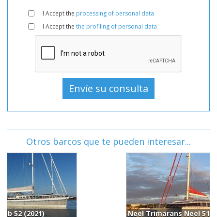
I Accept the
processing of personal data
I Accept the
the profiling of personal data
Otros barcos que te pueden interesar...
Neel Trimarans Neel 51 (2019)
I