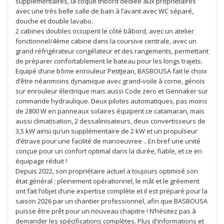
supplémentaires, la coque tribord dédiée aux propriétaires
avec une très belle salle de bain à l’avant avec WC séparé,
douche et double lavabo.
2 cabines doubles occupent le côté bâbord, avec un atelier
fonctionnel/4ème cabine dans la coursive centrale, avec un
grand réfrigérateur congélateur et des rangements, permettant
de préparer confortablement le bateau pour les longs trajets.
Equipé d’une bôme enrouleur PetitJean, BASBOUSA fait le choix
d’être néanmoins dynamique avec grand-voile à corne, génois
sur enrouleur électrique mais aussi Code zero et Gennaker sur
commande hydraulique. Deux pilotes automatiques, pas moins
de 2800 W en panneaux solaires équipent ce catamaran, mais
aussi climatisation, 2 dessalinisateurs, deux convertisseurs de
3,5 kW ainsi qu’un supplémentaire de 2 kW et un propulseur
d’étrave pour une facilité de manoeuvree .. En bref une unité
conçue pour un confort optimal dans la durée, fiable, et ce en
équipage réduit !
Depuis 2022, son propriétaire actuel a toujours optimisé son
état général ; pleinement opérationnel, le mât et le gréement
ont fait l’objet d’une expertise complète et il est préparé pour la
saison 2026 par un chantier professionnel, afin que BASBOUSA
puisse être prêt pour un nouveau chapitre ! N’hésitez pas à
demander les spécifications complètes. Plus d'informations et