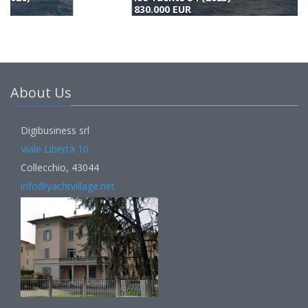
830.000 EUR
8
About Us
Digibusiness srl
Viale Libertà 10
Collecchio, 43044
info@yachtvillage.net