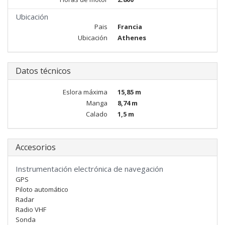
Ubicación
Pais
Francia
Ubicación
Athenes
Datos técnicos
Eslora máxima
15,85 m
Manga
8,74 m
Calado
1,5 m
Accesorios
Instrumentación electrónica de navegación
GPS
Piloto automático
Radar
Radio VHF
Sonda