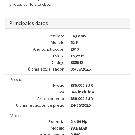
photos sur le site xboat.fr
Principales datos
Astillero
Lagoon
Modelo
52 F
Año construcciòn
2017
Eslora
15,85 m
Código
888648
Última actualización
05/08/2026
Precio
Precio
835.000 EUR
IVA
IVA incluido
Precio anterior
850.000 EUR
Última reducción de precio
24/06/2026
Motor
Potencia
2 x 80 Hp
Modelo
YANMAR
Horas de motor
2.800