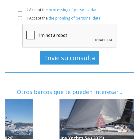
I Accept the
processing of personal data
I Accept the
the profiling of personal data
Otros barcos que te pueden interesar...
Ice Yachts 54 (2025)
I