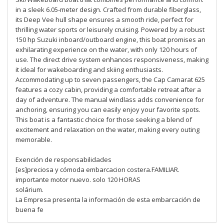
in a sleek 6.05-meter design. Crafted from durable fiberglass,
its Deep Vee hull shape ensures a smooth ride, perfect for
thrilling water sports or leisurely cruising. Powered by a robust
150 hp Suzuki inboard/outboard engine, this boat promises an
exhilarating experience on the water, with only 120 hours of
use. The direct drive system enhances responsiveness, making
it ideal for wakeboarding and skiing enthusiasts.
Accommodating up to seven passengers, the Cap Camarat 625
features a cozy cabin, providing a comfortable retreat after a
day of adventure. The manual windlass adds convenience for
anchoring, ensuring you can easily enjoy your favorite spots.
This boat is a fantastic choice for those seeking a blend of
excitement and relaxation on the water, making every outing
memorable.
Exención de responsabilidades
[es]preciosa y cómoda embarcacion costera.FAMILIAR.
importante motor nuevo. solo 120 HORAS
solárium.
La Empresa presenta la información de esta embarcación de
buena fe