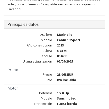
soleil, ou simplement d’une petite sieste dans les criques du
Lavandou.
Principales datos
Astillero
Marinello
Modelo
Cabin 19 Sport
Año construcciòn
2023
Eslora
5,65 m
Código
804633
Última actualización
05/09/2025
Precio
Precio
28.068 EUR
IVA
IVA incluido
Motor
Potencia
1 x 0 Hp
Modelo
Sans moteur
Transmisión
Fuera borda