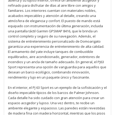
abierta y su lujoso interior, ofrece un ambiente acogedor y
refinado para disfrutar de días al aire libre con amigos y
familiares. Los interiores cuentan con materiales nobles,
acabados impecables y atención al detalle, creando una
atmósfera de elegancia y confort. El puesto de mando está
equipado con instrumentación de última generación, incluida
una pantalla táctil Garmin GPSMAP 8416, que le brinda un
control completo y seguro de su navegación. Además, el
sistema de entretenimiento personalizado de Domoarigato
garantiza una experiencia de entretenimiento de alta calidad.
El armamento del yate incluye tanques de combustible
equilibrados, aire acondicionado, generador, extintores de
incendios y un ancla de tamaño adecuado. En general, el PJ63
Sport representa una opción de vanguardia para aquellos que
desean un barco ecológico, combinando innovación,
rendimiento y lujo en un paquete único y fascinante.
En el interior, el PJ 63 Sport es un ejemplo de la sofisticación y el
diseño impecable típicos de los barcos de Palmer Johnson.
Cada detalle ha sido cuidado con gran atención para crear un
espacio acogedor y lujoso. Una vez dentro, te recibe un
ambiente elegante y espacioso. Las paredes están revestidas
de madera fina con madera horizontal, mientras que los pisos