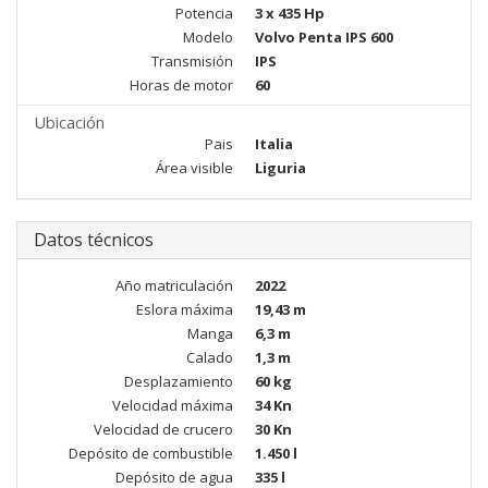
Potencia
3 x 435 Hp
Modelo
Volvo Penta IPS 600
Transmisión
IPS
Horas de motor
60
Ubicación
Pais
Italia
Área visible
Liguria
Datos técnicos
Año matriculación
2022
Eslora máxima
19,43 m
Manga
6,3 m
Calado
1,3 m
Desplazamiento
60 kg
Velocidad máxima
34 Kn
Velocidad de crucero
30 Kn
Depósito de combustible
1.450 l
Depósito de agua
335 l