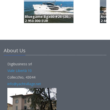
Astondoa 677 Coupè (2025)
2.600.000 EUR
(
About Us
Digibusiness srl
Viale Libertà 10
Collecchio, 43044
info@yachtvillage.net