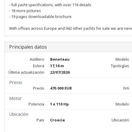
- full yacht specifications, with over 116 details
- 18 more pictures
- 19 pages downloadable brochure
With offices across Europe and 942 other yachts for sale we are nev
Principales datos
Astillero
Beneteau
Modelo
Eslora
17,16 m
Tipologías
Última actualización
22/07/2026
Precio
Precio
470.000 EUR
IVA
Motor
Potencia
1 x 110 Hp
Modelo
Ubicación
Pais
Croacia
Ubicación