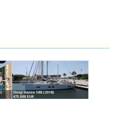
3)
Sloop Hanse 588 (2018)
X
475.000 EUR
4