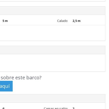
5 m
Calado
2,5 m
sobre este barco?
6
Camas en salón
2