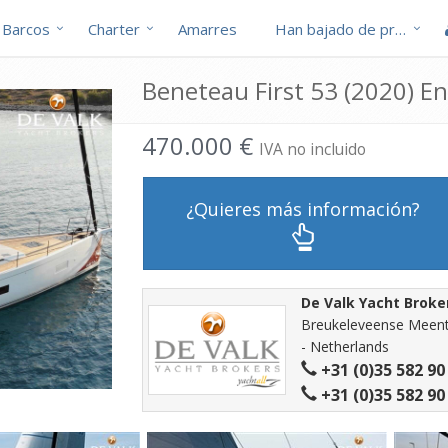
Barcos
Charter
Amarres
Han bajado de precio
Beneteau First 53 (2020) E
470.000 €
IVA no incluido
¿Quieres más información?
De Valk Yacht Broke
Breukeleveense Meent
- Netherlands
+31 (0)35 582 90
+31 (0)35 582 90