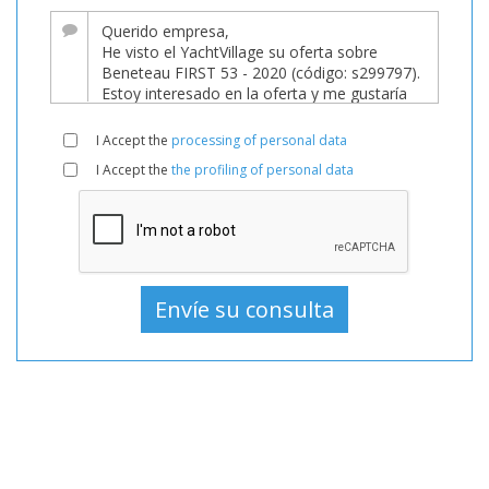
Barcos,
Barco
En
venta,
Barcos
I Accept the
processing of personal data
Utilizado,
I Accept the
the profiling of personal data
Barco
a
vela
En
venta,
Barco
a
vela
Utilizado,
Barcos