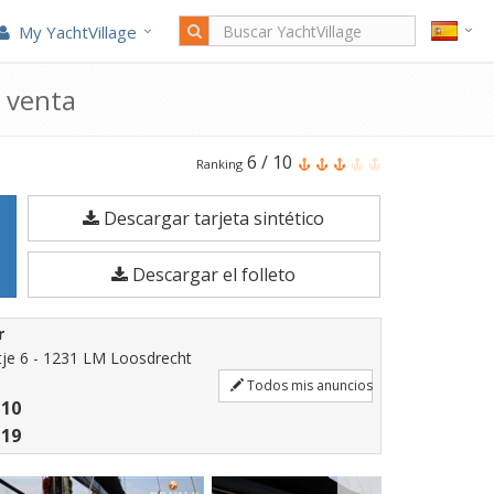
My YachtVillage
n venta
El
6
/
10
Ranking
Beneteau
Descargar tarjeta sintético
FIRST
53
Descargar el folleto
es
un
r
Barco
je 6 - 1231 LM Loosdrecht
a
Todos mis anuncios
 10
vela
 19
de
17,16