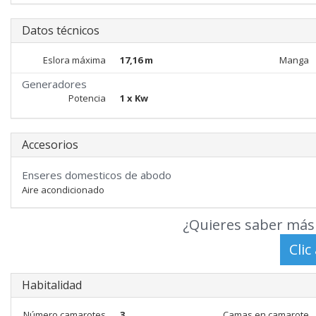
Datos técnicos
Eslora máxima
17,16 m
Manga
Generadores
Potencia
1 x Kw
Accesorios
Enseres domesticos de abodo
Aire acondicionado
¿Quieres saber más 
Habitalidad
Número camarotes
3
Camas en camarote