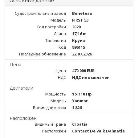
Основные данные
Судостроительный завод
Beneteau
Модель
FIRST 53
Год постройки
2020
Длина
17,16 m
Типологии
Круиз
Код
896115
Последнее обновление
22.07.2026
Цена
Цена
470 000 EUR
НДС
НДС не выплачен
Двигатели
Мощность
1 x 110 Hp
Модель
Yanmar
Время движения
1 826
Расположен
Видимый Трана
Croatia
Расположен
Contact De Valk Dalmatia