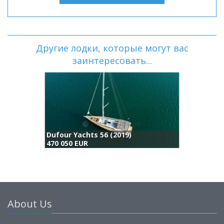
Другие лодки, которые могут вас
заинтересовать...
Dufour Yachts 56 (2019)
W
470 050 EUR
4
About Us