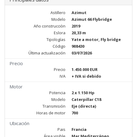
Astillero
Azimut
Modelo
Azimut 66 Flybridge
Año construcciòn
2019
Eslora
20,33 m
Tipologías
Yate a motor, Fly bridge
Código
908430
Última actualización
03/07/2026
Precio
Precio
1.450.000 EUR
IVA
+ IVA si debido
Motor
Potencia
2 x 1.150 Hp
Modelo
Caterpillar C18
Transmisión
Eje (directa)
Horas de motor
700
Ubicación
Pais
Francia
Área visible
Mar Mediterráneo