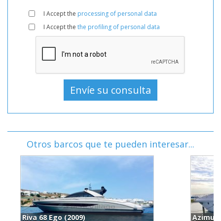
I Accept the
processing of personal data
I Accept the
the profiling of personal data
Otros barcos que te pueden interesar...
Azimut 66 Flybridge (2018)
B