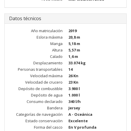
Datos técnicos
Año matriculación
2019
Eslora máxima
20,8 m
Manga
5,18 m
Altura
5,57 m
Calado
1,6 m
Desplazamiento
33.074 kg
Personas transportables
14
Velocidad máxima
26 Kn
Velocidad de crucero
23 Kn
Depósito de combustible
3.900 l
Depósito de agua
1.000 l
Consumo declarado
340 l/h
Bandera
Jersey
Categorías de navegación
A - Oceánica
Estado conservaciòn
Excelente
Forma del casco
En V profunda