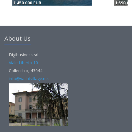
1.590.000 EUR
1
About Us
Digibusiness srl
Viale Libertà 10
Collecchio, 43044
info@yachtvillage.net