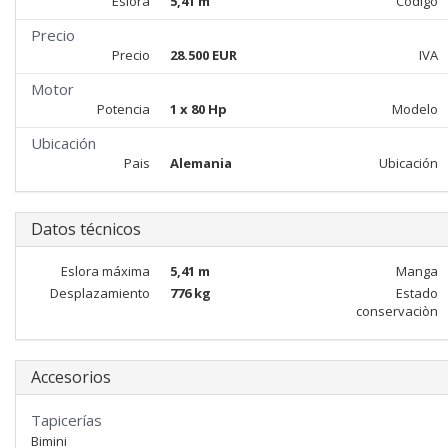
Eslora
5,41 m
Código
Precio
Precio
28.500 EUR
IVA
Motor
Potencia
1 x 80 Hp
Modelo
Ubicación
Pais
Alemania
Ubicación
Datos técnicos
Eslora máxima
5,41 m
Manga
Desplazamiento
776 kg
Estado
conservaciòn
Accesorios
Tapicerías
Bimini