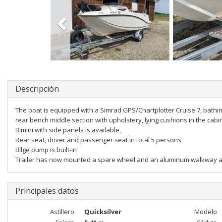
Descripción
The boat is equipped with a Simrad GPS/Chartplotter Cruise 7, bathing
rear bench middle section with upholstery, lying cushions in the cabin
Bimini with side panels is available,
Rear seat, driver and passenger seat in total 5 persons
Bilge pump is built-in
Trailer has now mounted a spare wheel and an aluminum walkway 
Principales datos
Astillero
Quicksilver
Modelo