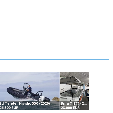
3d Tender Nividic 550 (2026)
Bma X 199 (2021)
26.500 EUR
28.000 EUR
3