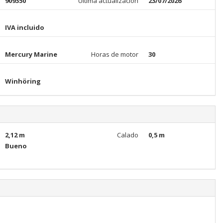
909350
Última actualización
23/07/2026
IVA incluido
Mercury Marine
Horas de motor
30
Winhöring
2,12 m
Calado
0,5 m
Bueno