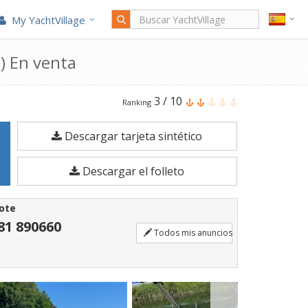
My YachtVillage
) En venta
El
3
/
10
Ranking
Quicksilver
Descargar tarjeta sintético
505
Cabin
Descargar el folleto
es
un
ote
Barco
81 890660
Todos mis anuncios
a
motor
de
5,41