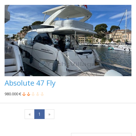
Absolute 47 Fly
980.000 €
«
1
»