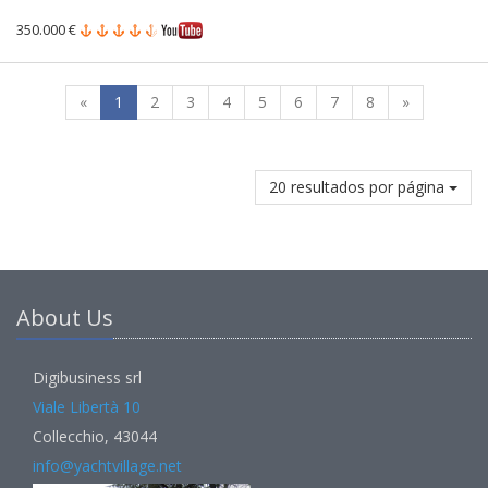
350.000 €
«
1
2
3
4
5
6
7
8
»
20 resultados por página
About Us
Digibusiness srl
Viale Libertà 10
Collecchio, 43044
info@yachtvillage.net