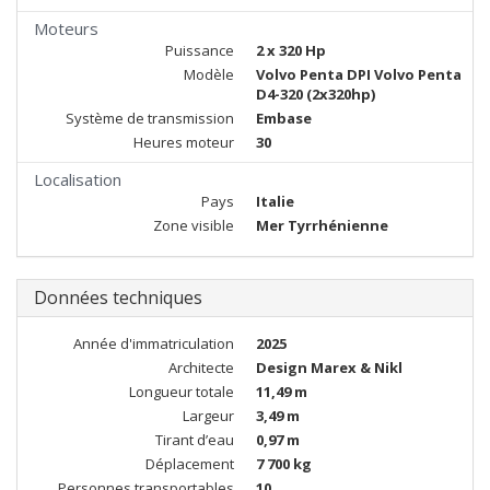
Moteurs
Puissance
2 x 320 Hp
Modèle
Volvo Penta DPI Volvo Penta
D4-320 (2x320hp)
Système de transmission
Embase
Heures moteur
30
Localisation
Pays
Italie
Zone visible
Mer Tyrrhénienne
Données techniques
Année d'immatriculation
2025
Architecte
Design Marex & Nikl
Longueur totale
11,49 m
Largeur
3,49 m
Tirant d’eau
0,97 m
Déplacement
7 700 kg
Personnes transportables
10