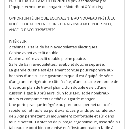
PRIX DU BATEAU À MOTEUR 2020 Le prix est décerné par
l’équipe technique du magazine MotorBoat & Yachting
OPPORTUNITÉ UNIQUE, ÉQUIVALENTE AU NOUVEAU PRÊT À LA
BOUÉE, LOCATION EN COURS + FRAIS D’AGENCE. POUR INFO,
ANGELO BACCI 3395672579
INTÉRIEUR
2 cabines, 1 salle de bain avec toilettes électriques
Cabine avant avec lit double
Cabine arrière avec lit double pleine poutre.
Salle de bain avec toilettes, lavabo et douche séparée.
La grande cuisine est également conçue pour répondre aux
besoins d’une cuisine gastronomique. Il est équipé de série
d’un grand réfrigérateur côte à côte, d’une cuisine en forme de
U avec un plan de travail pliant, d’un double évier, d’une
cuisson à gaz à 3 brûleurs, d’un four ENO et de nombreux
tiroirs et compartiments dédiés au garde-manger.
Une porte pratique intégrée au pare-brise permet un accès
rapide, sûr et facile au pont avant. Les grands ponts latéraux
de 28 cm permettent un mouvement confortable et sûr dans
tout le bateau. La station de pilotage ergonomique, associée au
tableau de bord bien organisé et à l’instrumentation facile à