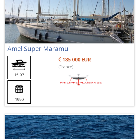
Amel Super Maramu
185 000 EUR
(France)
15,97
1990