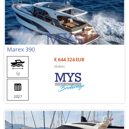
Marex 390
644 324 EUR
(Italie)
12
2027