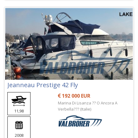
Jeanneau Prestige 42 Fly
192 000 EUR
Marina Di Lisanza ?? O Ancora A
Verbella??? (Italie)
11,98
2008