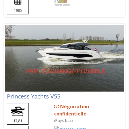
1985
Princess Yachts V55
Négociation
confidentielle
(Pays-bas)
17,81