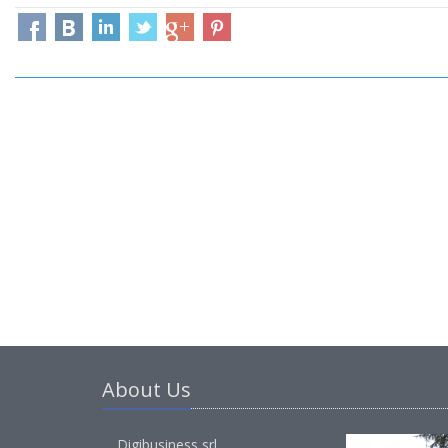
About Us
Digibusiness srl