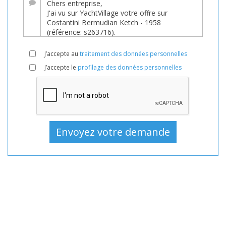
En
vente,
Bateaux
D'occasion,
J’accepte au
traitement des données personnelles
Voilier
J’accepte le
profilage des données personnelles
En
vente,
Voilier
D'occasion,
Bateaux
à
voiles
En
vente,
Bateaux
à