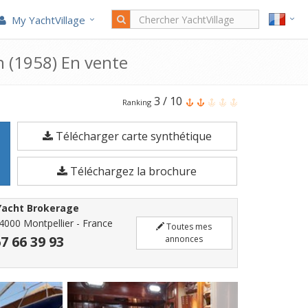
My YachtVillage
 (1958) En vente
Le
3
/
10
Ranking
Costantini
Télécharger carte synthétique
Bermudian
Ketch
Téléchargez la brochure
est
un
Yacht Brokerage
Voilier
4000 Montpellier - France
Toutes mes
de
67 66 39 93
annonces
17,48
mètres
enregistrés