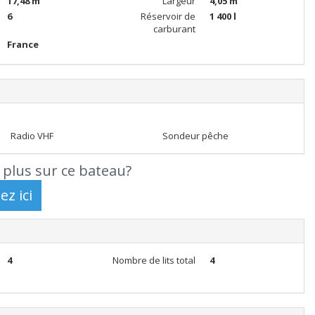
17,48 m
Largeur
4,05 m
6
Réservoir de
1 400 l
carburant
France
Radio VHF
Sondeur pêche
 plus sur ce bateau?
4
Nombre de lits total
4