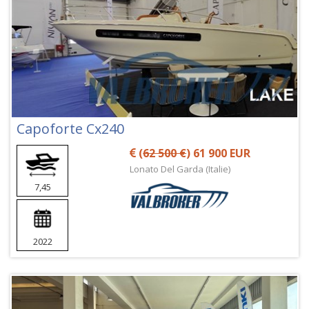
Capoforte Cx240
(
62 500 €
) 61 900 EUR
Lonato Del Garda (Italie)
7,45
2022