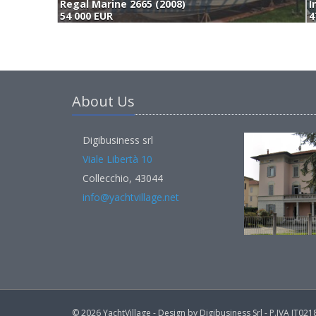
Regal Marine 2665 (2008)
I
54 000 EUR
4
About Us
Digibusiness srl
Viale Libertà 10
Collecchio, 43044
info@yachtvillage.net
© 2026 YachtVillage - Design by Digibusiness Srl - P.IVA IT