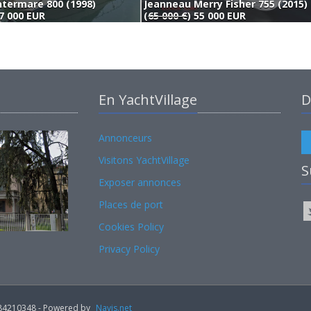
ntermare 800 (1998)
Jeanneau Merry Fisher 755 (2015)
7 000 EUR
(
65 000 €
) 55 000 EUR
En YachtVillage
D
Annonceurs
Visitons YachtVillage
S
Exposer annonces
Places de port
Cookies Policy
Privacy Policy
02184210348 - Powered by
Navis.net