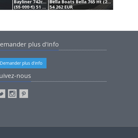
Bayliner 742cu (2017)
Bella Boats Bella 765 Ht (2010)
(
55 000 €
) 51 000 EUR
54 262 EUR
4
emander plus d'info
Demander plus d'info
uivez-nous