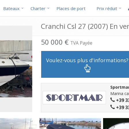
Bateaux
Charter
Places de port
Prix réduit
Cranchi Csl 27 (2007) En ve
50 000 €
TVA Payée
Voulez-vous plus d'informations?
Sportma
Marina cal
+39 3
+39 3