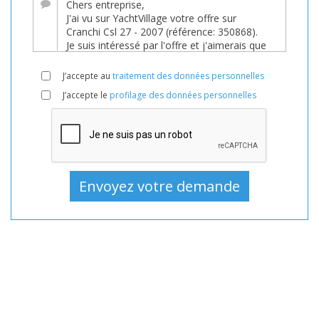
Bateau,
Bateaux,
Bateau
En
J’accepte au
traitement des données personnelles
vente,
J’accepte le
profilage des données personnelles
Bateaux
D'occasion,
Bateau
à
moteur
En
vente,
Bateau
à
moteur
D'occasion,