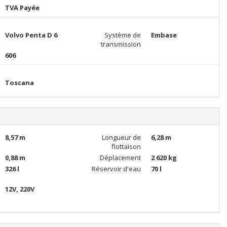
TVA Payée
Volvo Penta D 6
Système de
Embase
transmission
606
Toscana
8,57 m
Longueur de
6,28 m
flottaison
0,88 m
Déplacement
2 620 kg
326 l
Réservoir d'eau
70 l
12V, 220V