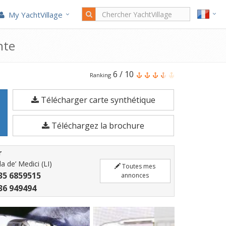
My YachtVillage
nte
Le
6
/
10
Ranking
Cranchi
Télécharger carte synthétique
Csl
27
Téléchargez la brochure
est
un
r
Bateau
a de’ Medici (LI)
Toutes mes
à
35 6859515
annonces
moteur
36 949494
de
7,51