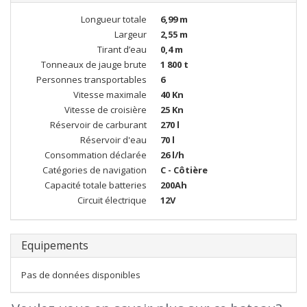
Longueur totale
6,99 m
Largeur
2,55 m
Tirant d’eau
0,4 m
Tonneaux de jauge brute
1 800 t
Personnes transportables
6
Vitesse maximale
40 Kn
Vitesse de croisière
25 Kn
Réservoir de carburant
270 l
Réservoir d'eau
70 l
Consommation déclarée
26 l/h
Catégories de navigation
C - Côtière
Capacité totale batteries
200Ah
Circuit électrique
12V
Equipements
Pas de données disponibles