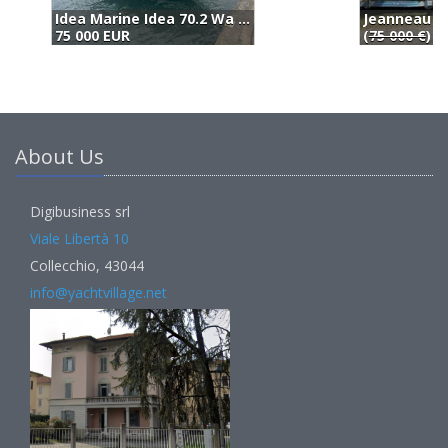
Jeanneau Cap Camarat 7.5 Cc (2019)
I
(
75 000 €
) 70 000 EUR
7
About Us
Digibusiness srl
Viale Libertà 10
Collecchio, 43044
info@yachtvillage.net