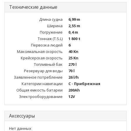
Технические данные
Длина судна
6,99 m
Ширина
2,55 m
Погружение
0,4 m
Тоннаж (T.S.L)
1 800 t
Первозка людей
6
Максимальная скорость
40 Kn
Крейсерская скорость
25 Kn
Топливный бак
270 l
Резервуар для воды
70 l
Заявленное потребление
26 l/h
Категории навигации
C - Прибрежная
Общая емкость батареи
200Ah
Электрооборудование
12V
Аксессуары
Нет данных