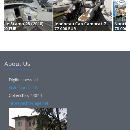
Jeanneau Cap Camarat 7.5 Cc (2024)
Nautica Salpa Srl Laver 23x - 23 X (2020)
77 000 EUR
78 000 EUR
7
About Us
Digibusiness srl
Viale Libertà 10
Collecchio, 43044
info@yachtvillage.net