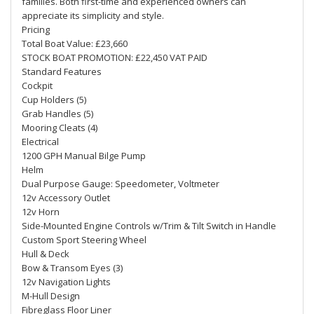
families. Both first-time and experienced owners can
appreciate its simplicity and style.
Pricing
Total Boat Value: £23,660
STOCK BOAT PROMOTION: £22,450 VAT PAID
Standard Features
Cockpit
Cup Holders (5)
Grab Handles (5)
Mooring Cleats (4)
Electrical
1200 GPH Manual Bilge Pump
Helm
Dual Purpose Gauge: Speedometer, Voltmeter
12v Accessory Outlet
12v Horn
Side-Mounted Engine Controls w/Trim & Tilt Switch in Handle
Custom Sport Steering Wheel
Hull & Deck
Bow & Transom Eyes (3)
12v Navigation Lights
M-Hull Design
Fibreglass Floor Liner