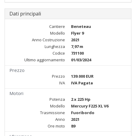
Dati principali
Cantiere
Beneteau
Modello
Flyer 9
Anno Costruzione
2021
Lunghezza
7,97 m
Codice
731100
Ultimo aggiornamento
01/03/2024
Prezzo
Prezzo
139.000 EUR
IVA
IVA Pagata
Motori
Potenza
2 x 225 Hp
Modello
Mercury F225 XL V6
Trasmissione
Fuoribordo
Anno
2021
Ore moto
89