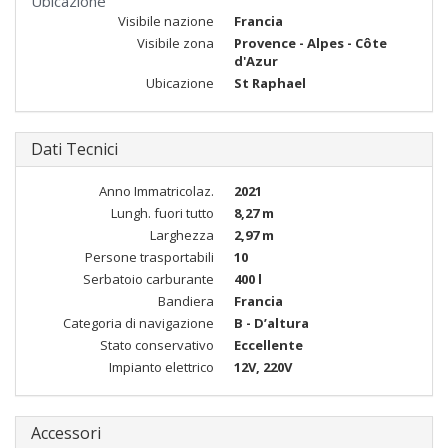
Ubicazione
Visibile nazione
Francia
Visibile zona
Provence - Alpes - Côte
d'Azur
Ubicazione
St Raphael
Dati Tecnici
Anno Immatricolaz.
2021
Lungh. fuori tutto
8,27 m
Larghezza
2,97 m
Persone trasportabili
10
Serbatoio carburante
400 l
Bandiera
Francia
Categoria di navigazione
B - D’altura
Stato conservativo
Eccellente
Impianto elettrico
12V, 220V
Accessori