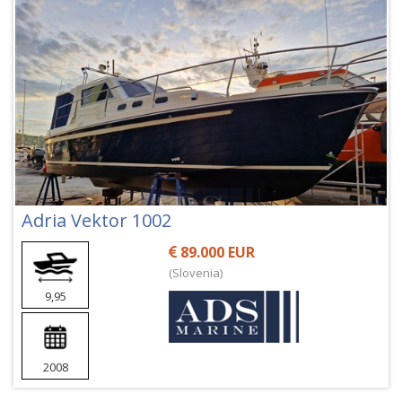
Adria Vektor 1002
89.000 EUR
(Slovenia)
9,95
2008