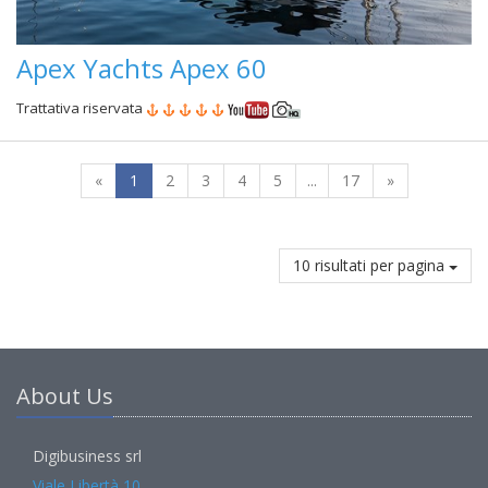
Apex Yachts Apex 60
Trattativa riservata
«
1
2
3
4
5
...
17
»
10 risultati per pagina
About Us
Digibusiness srl
Viale Libertà 10