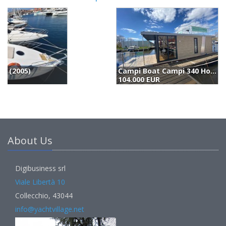
Campi Boat Campi 340 Houseboat (2024)
T
104.000 EUR
9
About Us
Digibusiness srl
Viale Libertà 10
Collecchio, 43044
info@yachtvillage.net