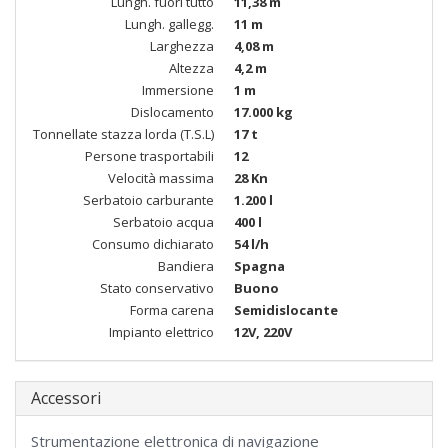
Lungh. fuori tutto
11,38 m
Lungh. gallegg.
11 m
Larghezza
4,08 m
Altezza
4,2 m
Immersione
1 m
Dislocamento
17.000 kg
Tonnellate stazza lorda (T.S.L)
17 t
Persone trasportabili
12
Velocità massima
28 Kn
Serbatoio carburante
1.200 l
Serbatoio acqua
400 l
Consumo dichiarato
54 l/h
Bandiera
Spagna
Stato conservativo
Buono
Forma carena
Semidislocante
Impianto elettrico
12V, 220V
Accessori
Strumentazione elettronica di navigazione