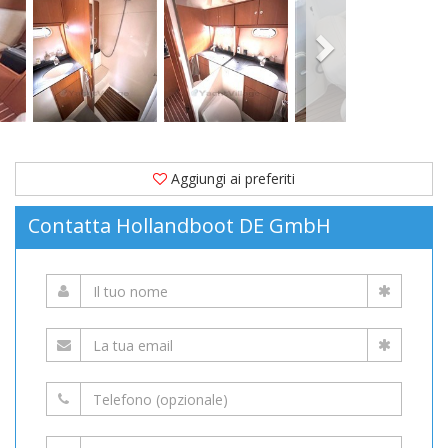
metri
immatricolata
nel
2010.
Ormeggiata
in
(Germania)
Aggiungi ai preferiti
è
Contatta Hollandboot DE GmbH
in
vendita
a
155.000 EUR
su
YachtVillage.net.
Barca,
Barche,