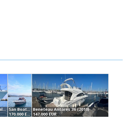
Wellcraft Marine Coastal 360 (2007)
San Boat Mursan Cuddy 1195 (2007)
Beneteau Antares 36 (2010)
170.000 EUR
147.000 EUR
1