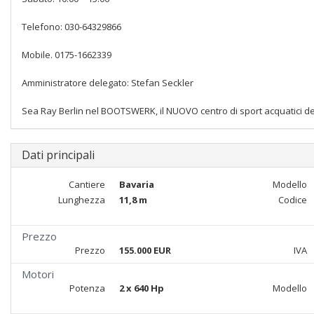
Telefono: 030-64329866
Mobile. 0175-1662339
Amministratore delegato: Stefan Seckler
Sea Ray Berlin nel BOOTSWERK, il NUOVO centro di sport acquatici del
Dati principali
Cantiere
Bavaria
Modello
Lunghezza
11,8 m
Codice
Prezzo
Prezzo
155.000 EUR
IVA
Motori
Potenza
2 x 640 Hp
Modello