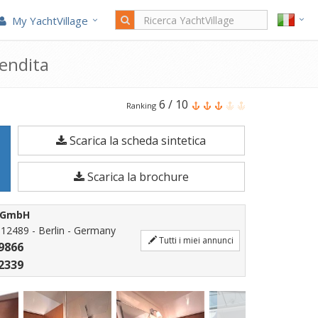
My YachtVillage
vendita
Il
6
/
10
Ranking
Bavaria
Scarica la scheda sintetica
38
Sport
Scarica la brochure
è
una
E GmbH
Barca
- 12489 - Berlin - Germany
Tutti i miei annunci
a
9866
motore
2339
di
11,8