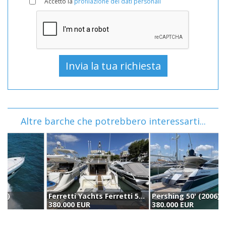
Accetto la
profilazione dei dati personali
Altre barche che potrebbero interessarti...
Ferretti Yachts Ferretti 530 (2002)
Pershing 50' (2006)
380.000 EUR
380.000 EUR
3