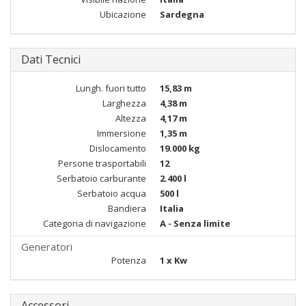
Ubicazione
Sardegna
Dati Tecnici
Lungh. fuori tutto
15,83 m
Larghezza
4,38 m
Altezza
4,17 m
Immersione
1,35 m
Dislocamento
19.000 kg
Persone trasportabili
12
Serbatoio carburante
2.400 l
Serbatoio acqua
500 l
Bandiera
Italia
Categoria di navigazione
A - Senza limite
Generatori
Potenza
1 x Kw
Accessori