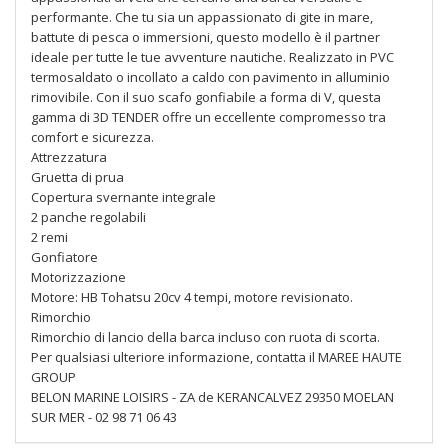
performante. Che tu sia un appassionato di gite in mare,
battute di pesca o immersioni, questo modello è il partner
ideale per tutte le tue avventure nautiche. Realizzato in PVC
termosaldato o incollato a caldo con pavimento in alluminio
rimovibile. Con il suo scafo gonfiabile a forma di V, questa
gamma di 3D TENDER offre un eccellente compromesso tra
comfort e sicurezza.
Attrezzatura
Gruetta di prua
Copertura svernante integrale
2 panche regolabili
2 remi
Gonfiatore
Motorizzazione
Motore: HB Tohatsu 20cv 4 tempi, motore revisionato.
Rimorchio
Rimorchio di lancio della barca incluso con ruota di scorta.
Per qualsiasi ulteriore informazione, contatta il MAREE HAUTE
GROUP
BELON MARINE LOISIRS - ZA de KERANCALVEZ 29350 MOELAN
SUR MER - 02 98 71 06 43