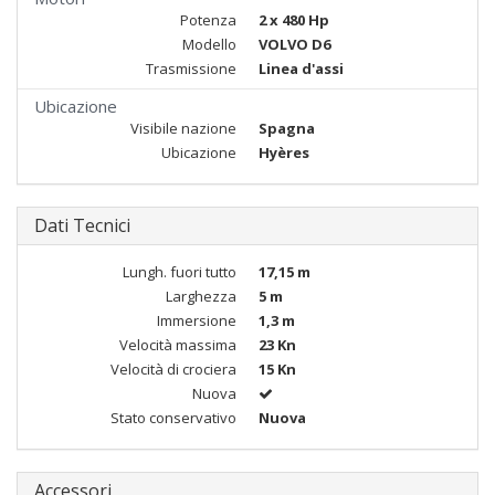
Potenza
2 x 480 Hp
Modello
VOLVO D6
Trasmissione
Linea d'assi
Ubicazione
Visibile nazione
Spagna
Ubicazione
Hyères
Dati Tecnici
Lungh. fuori tutto
17,15 m
Larghezza
5 m
Immersione
1,3 m
Velocità massima
23 Kn
Velocità di crociera
15 Kn
Nuova
Stato conservativo
Nuova
Accessori