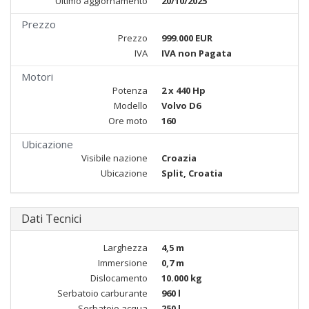
Ultimo aggiornamento
20/10/2025
Prezzo
Prezzo
999.000 EUR
IVA
IVA non Pagata
Motori
Potenza
2 x 440 Hp
Modello
Volvo D6
Ore moto
160
Ubicazione
Visibile nazione
Croazia
Ubicazione
Split, Croatia
Dati Tecnici
Larghezza
4,5 m
Immersione
0,7 m
Dislocamento
10.000 kg
Serbatoio carburante
960 l
Serbatoio acqua
250 l