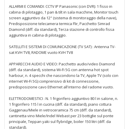
ALLARMI E COMANDI: CCTV IP Panasonic (con DVR): 1 fisso in
cabina di pilotaggio, 1 pan & tilt in sala macchine, Monitor touch
screen aggiuntivo da 12" (sistema di monitoraggio della nave),
Predisposizione telecamera termica Flir, Pacchetto Simrad
Diamond (diff. da standard), Terza stazione di controllo fissa
aggiuntiva in cabina di pilotaggio.
SATELLITI E SISTEMI DI COMUNICAZIONE (TV SAT) : Antenna TV-
sat KVH TV8, RADOME vuoto KVH TV8
APPARECCHI AUDIO E VIDEO: Pacchetto audio/video Diamond
(diff. da standard), sistema Wi-Fi 5G con antenna hot spot
harbour, n. 4 specchi che nascondono la TV, Apple TV (solo con
internet Wi-Fi 5G) comprensivo di kit di connessione,
predisposizione cavo Ethernet all'interno del radome vuoto.
ELETTRODOMESTICI : N. 1 frigorifero aggiuntivo 80 l in salone, n.
1 frigorifero 115 l in cucina (diff. da standard), piano cottura
Gaggenau/Miele in vetroceramica 75 cm (diff. da standard),
cantinetta vino Miele/Indel Webast per 23 bottiglie sul ponte
principale, Teppan yaki sul flybridge, boiler 150 litri (diff. da
standard).