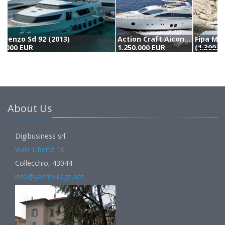
Action Craft Aicon 85 (2007)
Fipa Maiora 27 (2009)
F
1.250.000 EUR
(
1.300.000 €
) 1.150.000 EUR
9
About Us
Digibusiness srl
Viale Libertà 10
Collecchio, 43044
info@yachtvillage.net