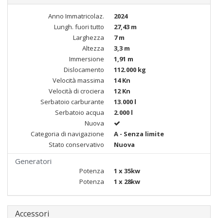
Anno Immatricolaz.
2024
Lungh. fuori tutto
27,43 m
Larghezza
7 m
Altezza
3,3 m
Immersione
1,91 m
Dislocamento
112.000 kg
Velocità massima
14 Kn
Velocità di crociera
12 Kn
Serbatoio carburante
13.000 l
Serbatoio acqua
2.000 l
Nuova
Categoria di navigazione
A - Senza limite
Stato conservativo
Nuova
Generatori
Potenza
1 x 35kw
Potenza
1 x 28kw
Accessori