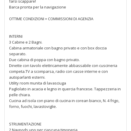
farsi scappare!
Barca pronta per la navigazione
OTTIME CONDIZIONI + COMMISSIONI DI AGENZIA
INTERNI
3 Cabine e 2 Bagni.
Cabina armatoriale con bagno privato e con box doccia
separato.
Due cabina di poppa con bagno privato.
Dinette con tavolo elettricamente abbassabile con cuscineria
competa.TV a scomparsa, radio con casse interne e con
autoparlanti esterni.
Utility room munita di lavasciuga
Pagliolato in acacia e legno in quercia francese. Tappezzeria in
pelle chiara.
Cucina ad isola con piano di cucina in corean bianco, N. 4 frigo,
forno, fuochi, lavastoviglie.
STRUMENTAZIONE
2 Navpods uno per ciascuna timoneria