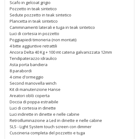
Scafo in gelcoat grigio
Pozzetto in teak sintetico
Sedute pozzetto in teak sintetico
Plancetta in teak sintetico
Camminamenti laterali e tuga in teak sintetico
Luci di cortesia in pozzetto
Poggiapiedi timoneria (non montati)
4 bitte aggiuntive retrattili
Ancora Delta 40 Kg + 100 mt catena galvanizzata 12mm
Tendipaterazzo idraulico
Asta porta bandiera
8 parabordi
4 cime d'ormeggio
Second manovella winch
Kit di manutenzione Hanse
Areatori oblò coperta
Doccia di poppa estraibile
Luci di cortesia in dinette
Luci indirette in dinette e nelle cabine
Retroilluminazione a Led in dinette e nelle cabine
SLS - Light System touch screen con dimmer
Cuscineria completa del pozzetto e tuga