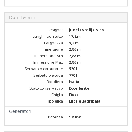
Dati Tecnici
Designer
judel / vrolijk & co
Lungh. fuori tutto
17,2 m
Larghezza
5,2 m
Immersione
2,85 m
Immersione Min
2,85 m
Immersione Max
2,85 m
Serbatoio carburante
520 l
Serbatoio acqua
770 l
Bandiera
Italia
Stato conservativo
Eccellente
Chiglia
Fissa
Tipo elica
Elica quadripala
Generatori
Potenza
1 x Kw