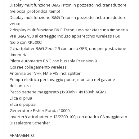
Display multifunzione B&G Triton in pozzetto incl. transduttore
(velocità, profondità, temp)
Display multifunzione B&G Triton in pozzetto incl. transduttore
vento
2 display multifunzione B&G Triton, uno per ciascuna timoneria
VHF B&G V50 al carteggio incluso apparecchio wireless H50
(solo con XK5000)
2 chartplotter B&G Zeus2 9 con unità GPS, uno per postazione
timoneria
Pilota automatico B&G con bussola Precision 9
GoFree collegamento wireless
Antenna per VHF, FM e AIS incl. splitter
Pompa elettrica per lavaggio ponte, montata nel gavone
dell'ancora
Pacco batterie maggiorato (1x90Ah + 4x160Ah AGM)
Elica di prua
Elica di poppa
Generatore Fisher Panda 10000
Inverter/caricabatterie 12/2200-100, con quadro CA maggiorato
Dissalatore Schenker
ARMAMENTO