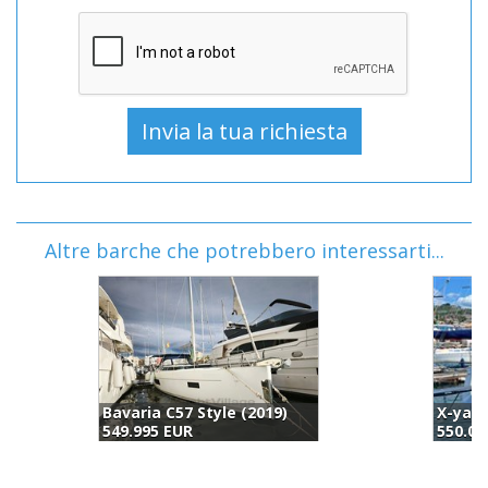
Altre barche che potrebbero interessarti...
X-yachts X-55 (2008)
550.000 EUR
6