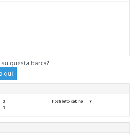
m
 su questa barca?
3
Posti letto cabina
7
7