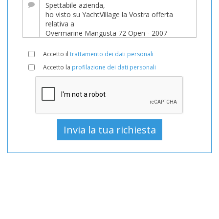
Recentemente
ha
subito
un’importante
Accetto il
trattamento dei dati personali
riduzione
Accetto la
profilazione dei dati personali
di
prezzo!
Barca,
Barche,
Barca
In
vendita,
Barche
Usato,
Barca
a