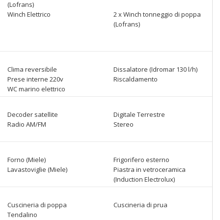
(Lofrans)
Winch Elettrico
2 x Winch tonneggio di poppa
(Lofrans)
Clima reversibile
Dissalatore (Idromar 130 l/h)
Prese interne 220v
Riscaldamento
WC marino elettrico
Decoder satellite
Digitale Terrestre
Radio AM/FM
Stereo
Forno (Miele)
Frigorifero esterno
Lavastoviglie (Miele)
Piastra in vetroceramica
(Induction Electrolux)
Cuscineria di poppa
Cuscineria di prua
Tendalino