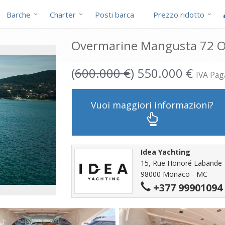
Barche
Charter
Posti barca
Prezzo ridotto
Overmarine Mangusta 72 Op
(
600.000 €
) 550.000 €
IVA Pag
Vuoi maggiori informazioni?
Idea Yachting
15, Rue Honoré Labande -
98000 Monaco - MC
+377 99901094