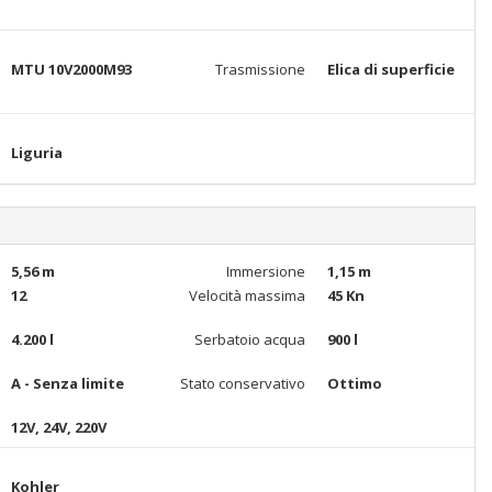
MTU 10V2000M93
Trasmissione
Elica di superficie
Liguria
5,56 m
Immersione
1,15 m
12
Velocità massima
45 Kn
4.200 l
Serbatoio acqua
900 l
A - Senza limite
Stato conservativo
Ottimo
12V, 24V, 220V
Kohler