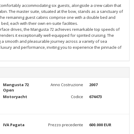
comfortably accommodating six guests, alongside a crew cabin that
bin. The master suite, situated at the bow, stands as a sanctuary of
 The remaining guest cabins comprise one with a double bed and
ed, each with their own en-suite facilities.
rface drives, the Mangusta 72 achieves remarkable top speeds of
enders it exceptionally well-equipped for spirited cruising. The
g a smooth and pleasurable journey across a variety of sea
o luxury and performance, inviting you to experience the pinnacle of
Mangusta 72
Anno Costruzione
2007
Open
Motoryacht
Codice
674473
IVA Pagata
Prezzo precedente
600.000 EUR