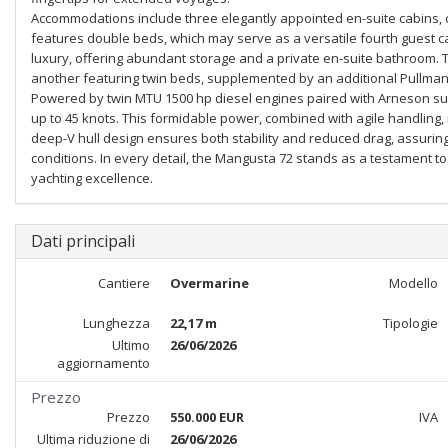
Accommodations include three elegantly appointed en-suite cabins, 
features double beds, which may serve as a versatile fourth guest ca
luxury, offering abundant storage and a private en-suite bathroom.
another featuring twin beds, supplemented by an additional Pullman b
Powered by twin MTU 1500 hp diesel engines paired with Arneson su
up to 45 knots. This formidable power, combined with agile handling, r
deep-V hull design ensures both stability and reduced drag, assurin
conditions. In every detail, the Mangusta 72 stands as a testament t
yachting excellence.
Dati principali
Cantiere
Overmarine
Modello
Lunghezza
22,17 m
Tipologie
Ultimo
26/06/2026
aggiornamento
Prezzo
Prezzo
550.000 EUR
IVA
Ultima riduzione di
26/06/2026