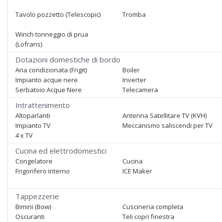
Tavolo pozzetto (Telescopic)
Tromba
Winch tonneggio di prua
(Lofrans)
Dotazioni domestiche di bordo
Aria condizionata (Frigit)
Boiler
Impianto acque nere
Inverter
Serbatoio Acque Nere
Telecamera
Intrattenimento
Altoparlanti
Antenna Satellitare TV (KVH)
Impianto TV
Meccanismo saliscendi per TV
4 x TV
Cucina ed elettrodomestici
Congelatore
Cucina
Frigorifero interno
ICE Maker
Tappezzerie
Bimini (Bow)
Cuscineria completa
Oscuranti
Teli copri finestra