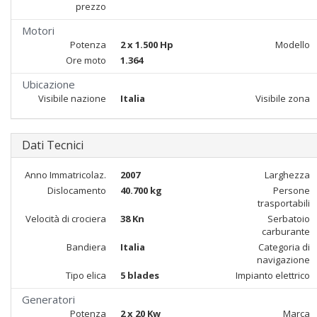
prezzo
Motori
Potenza
2 x 1.500 Hp
Modello
Ore moto
1.364
Ubicazione
Visibile nazione
Italia
Visibile zona
Dati Tecnici
Anno Immatricolaz.
2007
Larghezza
Dislocamento
40.700 kg
Persone
trasportabili
Velocità di crociera
38 Kn
Serbatoio
carburante
Bandiera
Italia
Categoria di
navigazione
Tipo elica
5 blades
Impianto elettrico
Generatori
Potenza
2 x 20 Kw
Marca