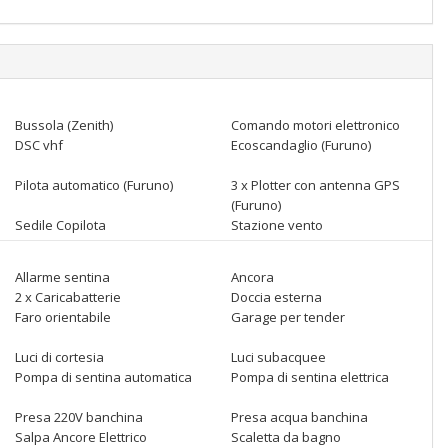
Bussola (Zenith)
Comando motori elettronico
DSC vhf
Ecoscandaglio (Furuno)
Pilota automatico (Furuno)
3 x Plotter con antenna GPS
(Furuno)
Sedile Copilota
Stazione vento
Allarme sentina
Ancora
2 x Caricabatterie
Doccia esterna
Faro orientabile
Garage per tender
Luci di cortesia
Luci subacquee
Pompa di sentina automatica
Pompa di sentina elettrica
Presa 220V banchina
Presa acqua banchina
Salpa Ancore Elettrico
Scaletta da bagno