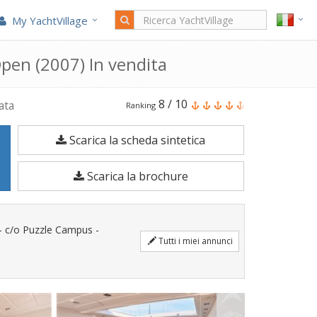
My YachtVillage
en (2007) In vendita
Il
8
/
10
ata
Ranking
Overmarine
Scarica la scheda sintetica
Mangusta
72
Scarica la brochure
Open
è
una
 c/o Puzzle Campus -
Barca
Tutti i miei annunci
a
motore
di