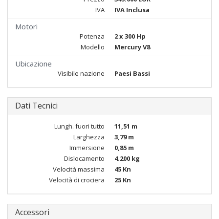
IVA
IVA Inclusa
Motori
Potenza
2 x 300 Hp
Modello
Mercury V8
Ubicazione
Visibile nazione
Paesi Bassi
Dati Tecnici
Lungh. fuori tutto
11,51 m
Larghezza
3,79 m
Immersione
0,85 m
Dislocamento
4.200 kg
Velocità massima
45 Kn
Velocità di crociera
25 Kn
Accessori