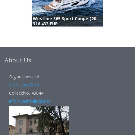
Westline 365 Sport Coupé (2023)
Yuka Shark (2023)
R
321.300 EUR
About Us
Digibusiness srl
Viale Libertà 10
Collecchio, 43044
info@yachtvillage.net