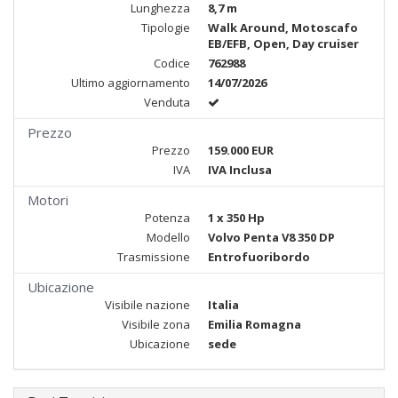
Lunghezza
8,7 m
Tipologie
Walk Around, Motoscafo
EB/EFB, Open, Day cruiser
Codice
762988
Ultimo aggiornamento
14/07/2026
Venduta
Prezzo
Prezzo
159.000 EUR
IVA
IVA Inclusa
Motori
Potenza
1 x 350 Hp
Modello
Volvo Penta V8 350 DP
Trasmissione
Entrofuoribordo
Ubicazione
Visibile nazione
Italia
Visibile zona
Emilia Romagna
Ubicazione
sede