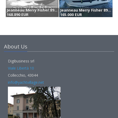
Jeanneau Merry Fisher 895 (2022)
Jeanneau Cap Camarat 9.0 Wa (2021)
165.000 EUR
155.000 EUR
1
About Us
Digibusiness srl
Viale Libertà 10
Collecchio, 43044
info@yachtvillage.net