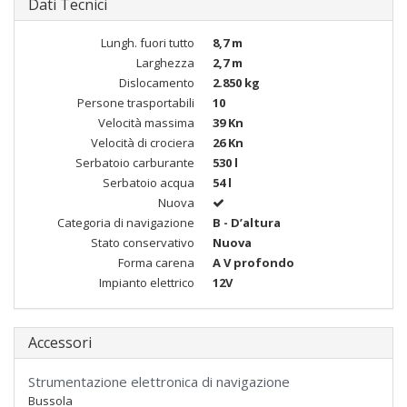
Dati Tecnici
Lungh. fuori tutto
8,7 m
Larghezza
2,7 m
Dislocamento
2.850 kg
Persone trasportabili
10
Velocità massima
39 Kn
Velocità di crociera
26 Kn
Serbatoio carburante
530 l
Serbatoio acqua
54 l
Nuova
Categoria di navigazione
B - D’altura
Stato conservativo
Nuova
Forma carena
A V profondo
Impianto elettrico
12V
Accessori
Strumentazione elettronica di navigazione
Bussola