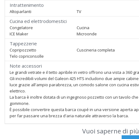
Intrattenimento
Altoparlanti
TV
Cucina ed elettrodomestici
Congelatore
Cucina
ICE Maker
Microonde
Tappezzerie
Copripozzetto
Cuscineria completa
Telo copriconsolle
Note accessori
Le grandi vetrate e il tetto apribile in vetro offrono una vista a 360 gr
Gli incredibili volumi del Galeon 425 HTS includono due ampie cabine 
luce grazie all'ampio parabrezza, un comodo salone con cucina estiv
elettrico.
La barca è inoltre dotata di un ingegnoso pozzetto con un tavolo ch
gommone.
È possibile convertire questa barca coupé in una versione aperta apre
per far passare una brezza d'aria naturale attraverso la barca.
Vuoi saperne di più