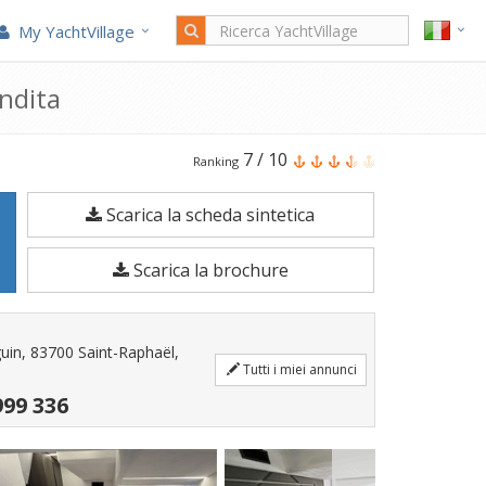
My YachtVillage
ndita
Il
7
/
10
Ranking
Galeon
Scarica la scheda sintetica
425
Hts
Scarica la brochure
è
una
Barca
guin, 83700 Saint-Raphaël,
a
Tutti i miei annunci
motore
999 336
di
11,99