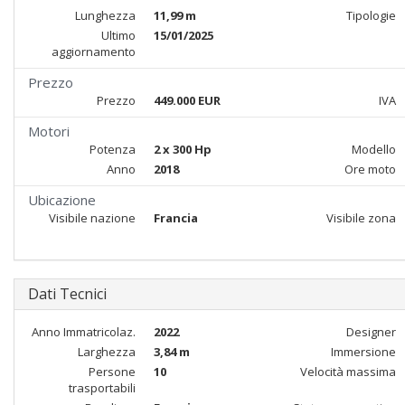
Lunghezza
11,99 m
Tipologie
Ultimo
15/01/2025
aggiornamento
Prezzo
Prezzo
449.000 EUR
IVA
Motori
Potenza
2 x 300 Hp
Modello
Anno
2018
Ore moto
Ubicazione
Visibile nazione
Francia
Visibile zona
Dati Tecnici
Anno Immatricolaz.
2022
Designer
Larghezza
3,84 m
Immersione
Persone
10
Velocità massima
trasportabili