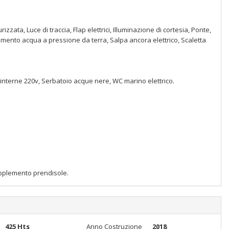
ata, Luce di traccia, Flap elettrici, Illuminazione di cortesia, Ponte,
amento acqua a pressione da terra, Salpa ancora elettrico, Scaletta
 interne 220v, Serbatoio acque nere, WC marino elettrico.
upplemento prendisole.
425 Hts
Anno Costruzione
2018