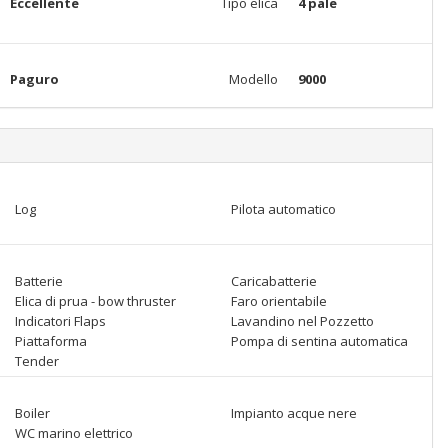
Eccellente
Tipo elica
4 pale
Paguro
Modello
9000
Log
Pilota automatico
Batterie
Caricabatterie
Elica di prua - bow thruster
Faro orientabile
Indicatori Flaps
Lavandino nel Pozzetto
Piattaforma
Pompa di sentina automatica
Tender
Boiler
Impianto acque nere
WC marino elettrico