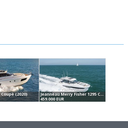
s Coupè (2020)
Jeanneau Merry Fisher 1295 Coupé
459.000 EUR
4