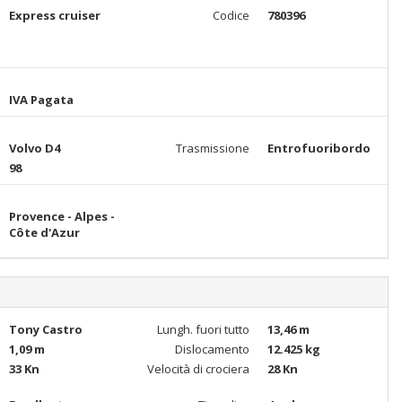
Express cruiser
Codice
780396
IVA Pagata
Volvo D4
Trasmissione
Entrofuoribordo
98
Provence - Alpes -
Côte d'Azur
Tony Castro
Lungh. fuori tutto
13,46 m
1,09 m
Dislocamento
12.425 kg
33 Kn
Velocità di crociera
28 Kn