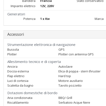
Bandiera
Francia
Stato conservativo
Impianto elettrico
12V, 220V
Generatori
Potenza
1 x Kw
Marca
Accessori
Strumentazione elettronica di navigazione
Bussola
GPS
Plotter
Plotter con antenna GPS
Allestimento tecnico e di coperta
Ancora
Autoclave
Doccia esterna
Elica di poppa - stern thruster
Flap elettrici
Hard top
Luci di cortesia
Motore ausiliario
Scaletta da bagno
Tavolo pozzetto
Dotazioni domestiche di bordo
Aria condizionata
BBQ/ Grill
Riscaldamento
Serbatoio Acque Nere