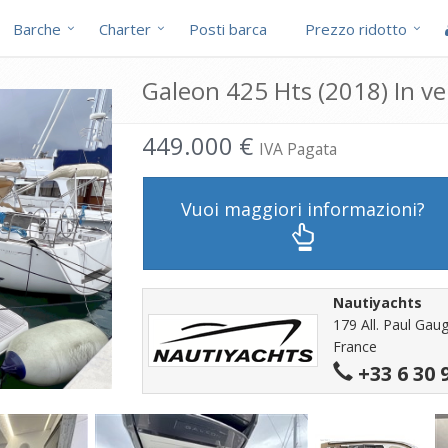
Barche
Charter
Posti barca
Prezzo ridotto
Galeon 425 Hts (2018) In ve
449.000 €
IVA Pagata
Vuoi maggiori informazioni?
Nautiyachts
179 All. Paul Gau
France
+33 6 30 