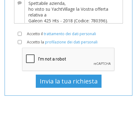
a
449.000 EUR
su
YachtVillage.net.
Accetto il
trattamento dei dati personali
Barca,
Accetto la
profilazione dei dati personali
Barche,
Barca
In
vendita,
Barche
Usato,
Barca
a
motore
In
vendita,