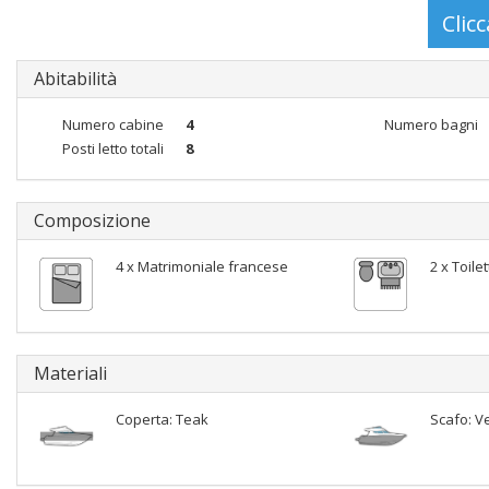
Abitabilità
Numero cabine
4
Numero bagni
Posti letto totali
8
Composizione
4 x Matrimoniale francese
2 x Toile
Materiali
Coperta: Teak
Scafo: V