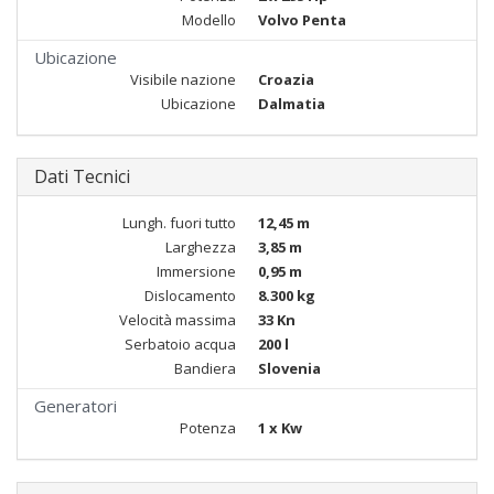
Modello
Volvo Penta
Ubicazione
Visibile nazione
Croazia
Ubicazione
Dalmatia
Dati Tecnici
Lungh. fuori tutto
12,45 m
Larghezza
3,85 m
Immersione
0,95 m
Dislocamento
8.300 kg
Velocità massima
33 Kn
Serbatoio acqua
200 l
Bandiera
Slovenia
Generatori
Potenza
1 x Kw