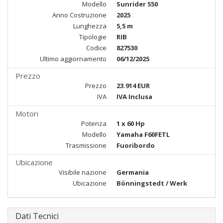
Modello
Sunrider 550
Anno Costruzione
2025
Lunghezza
5,5 m
Tipologie
RIB
Codice
827530
Ultimo aggiornamento
06/12/2025
Prezzo
Prezzo
23.914 EUR
IVA
IVA Inclusa
Motori
Potenza
1 x 60 Hp
Modello
Yamaha F60FETL
Trasmissione
Fuoribordo
Ubicazione
Visibile nazione
Germania
Ubicazione
Bönningstedt / Werk
Dati Tecnici