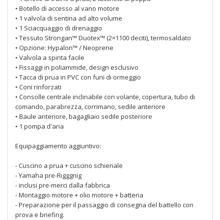
• Botello di accesso al vano motore
• 1 valvola di sentina ad alto volume
• 1 Sciacquaggio di drenaggio
• Tessuto Strongan™ Duotex™ (2×1100 deciti), termosaldato
• Opzione: Hypalon™ / Neoprene
• Valvola a spinta facile
• Fissaggi in poliammide, design esclusivo
• Tacca di prua in PVC con funi di ormeggio
• Coni rinforzati
• Consolle centrale inclinabile con volante, copertura, tubo di
comando, parabrezza, corrimano, sedile anteriore
• Baule anteriore, bagagliaio sedile posteriore
• 1 pompa d'aria
Equipaggiamento aggiuntivo:
- Cuscino a prua + cuscino schienale
- Yamaha pre-Rigggnig
- inclusi pre-merci dalla fabbrica
- Montaggio motore + olio motore + batteria
- Preparazione per il passaggio di consegna del battello con
prova e briefing.