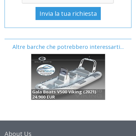
Altre barche che potrebbero interessarti...
Gala Boats V500 Viking (2021)
B
24.900 EUR
2
About Us