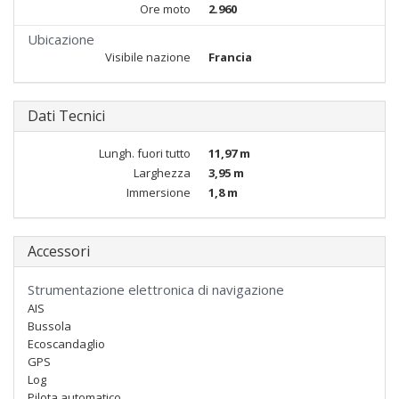
Ore moto
2.960
Ubicazione
Visibile nazione
Francia
Dati Tecnici
Lungh. fuori tutto
11,97 m
Larghezza
3,95 m
Immersione
1,8 m
Accessori
Strumentazione elettronica di navigazione
AIS
Bussola
Ecoscandaglio
GPS
Log
Pilota automatico