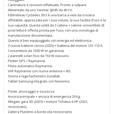
Carenature e revisioni effettuate. Pronto a salpare.
Alimentato da uno Yanmar 3JH45 da 40 CV.
Il Bénéteau Cyclades 39.3 è una barca a vela da crociera
affidabile, apprezzata per i suoi volumi, la sua facilità d'uso e la
sua capacità. Questa unità da 3 cabine + salone convertibile (8
posti letto) è offerta pronta per l'uso, con una cronologia di
manutenzione documentata.
Questo è ben equipaggiato con energia ed elettronica:
3 nuove batterie servizi (2025) + batteria del motore 12V 110 A.
Convertitore da 1500 W (in garanzia).
2 pannelli solari fissi da 150 W ciascuno.
Plotter GPS / Raymarine.
Pilota automatico Raymarine.
VHF Raymarine con nuova antenna + AIS.
Sirena e lago/tachimetro installati
Tablet Samsung integrato con Navionics.
Ponte, ancoraggio e sicurezza
Ancora principale + ancora di emergenza 20 kg.
Allegato gara 3D (2023) + motore Tohatsu 6 HP (2022,
revisionato).
Zattera Plastimo a bordo (da revisionare).