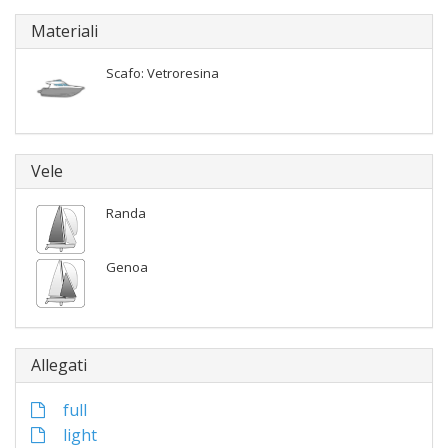
Materiali
Scafo: Vetroresina
Vele
Randa
Genoa
Allegati
full
light