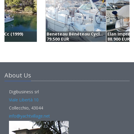
Beneteau Bénéteau Cyclades 393 (2008)
Elan Impression 384 (2006)
79.500 EUR
88.900 EUR
8
About Us
Digibusiness srl
Viale Libertà 10
Collecchio, 43044
info@yachtvillage.net