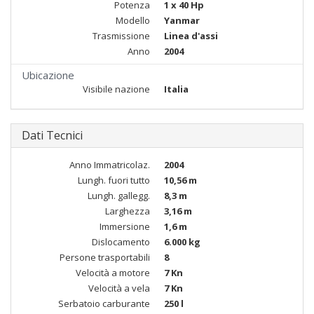
Potenza
1 x 40 Hp
Modello
Yanmar
Trasmissione
Linea d'assi
Anno
2004
Ubicazione
Visibile nazione
Italia
Dati Tecnici
Anno Immatricolaz.
2004
Lungh. fuori tutto
10,56 m
Lungh. gallegg.
8,3 m
Larghezza
3,16 m
Immersione
1,6 m
Dislocamento
6.000 kg
Persone trasportabili
8
Velocità a motore
7 Kn
Velocità a vela
7 Kn
Serbatoio carburante
250 l