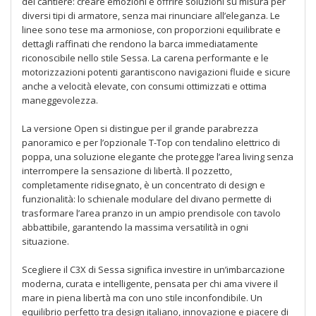
del cantiere: creare emozioni e offrire soluzioni su misura per
diversi tipi di armatore, senza mai rinunciare all’eleganza. Le
linee sono tese ma armoniose, con proporzioni equilibrate e
dettagli raffinati che rendono la barca immediatamente
riconoscibile nello stile Sessa. La carena performante e le
motorizzazioni potenti garantiscono navigazioni fluide e sicure
anche a velocità elevate, con consumi ottimizzati e ottima
maneggevolezza.
La versione Open si distingue per il grande parabrezza
panoramico e per l’opzionale T-Top con tendalino elettrico di
poppa, una soluzione elegante che protegge l’area living senza
interrompere la sensazione di libertà. Il pozzetto,
completamente ridisegnato, è un concentrato di design e
funzionalità: lo schienale modulare del divano permette di
trasformare l’area pranzo in un ampio prendisole con tavolo
abbattibile, garantendo la massima versatilità in ogni
situazione.
Scegliere il C3X di Sessa significa investire in un’imbarcazione
moderna, curata e intelligente, pensata per chi ama vivere il
mare in piena libertà ma con uno stile inconfondibile. Un
equilibrio perfetto tra design italiano, innovazione e piacere di