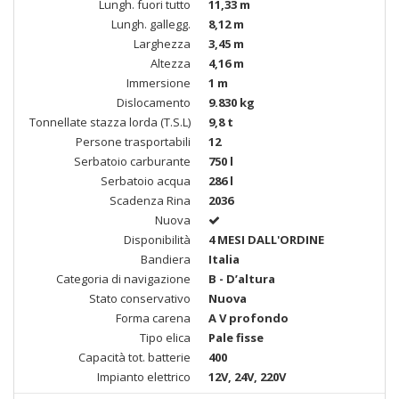
Lungh. fuori tutto
11,33 m
Lungh. gallegg.
8,12 m
Larghezza
3,45 m
Altezza
4,16 m
Immersione
1 m
Dislocamento
9.830 kg
Tonnellate stazza lorda (T.S.L)
9,8 t
Persone trasportabili
12
Serbatoio carburante
750 l
Serbatoio acqua
286 l
Scadenza Rina
2036
Nuova
Disponibilità
4 MESI DALL'ORDINE
Bandiera
Italia
Categoria di navigazione
B - D’altura
Stato conservativo
Nuova
Forma carena
A V profondo
Tipo elica
Pale fisse
Capacità tot. batterie
400
Impianto elettrico
12V, 24V, 220V