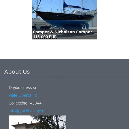
Camper & Nicholson Camper&nicholson Ketch 42 (1976)
115.000 EUR
1
About Us
Digibusiness srl
Viale Libertà 10
Collecchio, 43044
info@yachtvillage.net