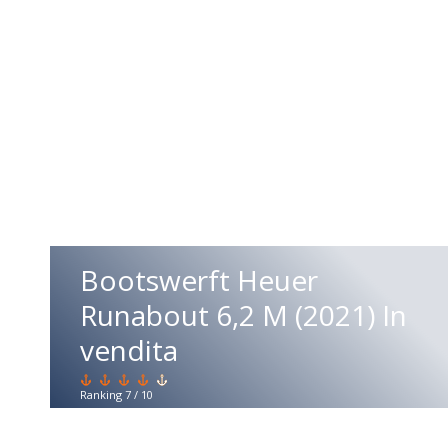
Bootswerft Heuer
Runabout 6,2 M (2021) In
vendita
Il
Ranking
7
/
10
Bootswerft
Heuer
Runabout