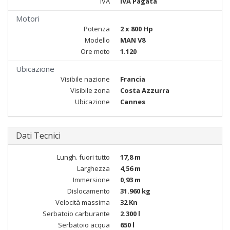
IVA
IVA Pagata
Motori
Potenza
2 x 800 Hp
Modello
MAN V8
Ore moto
1.120
Ubicazione
Visibile nazione
Francia
Visibile zona
Costa Azzurra
Ubicazione
Cannes
Dati Tecnici
Lungh. fuori tutto
17,8 m
Larghezza
4,56 m
Immersione
0,93 m
Dislocamento
31.960 kg
Velocità massima
32 Kn
Serbatoio carburante
2.300 l
Serbatoio acqua
650 l