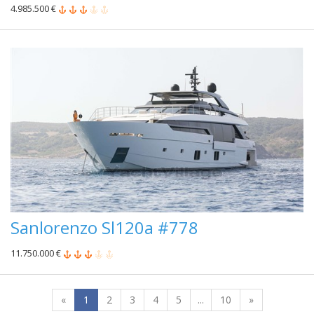
4.985.500 €
Sanlorenzo Sl120a #778
11.750.000 €
«
1
2
3
4
5
...
10
»