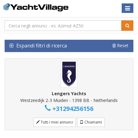
Toggle
naviga
Espandi filtri di ricerca
Reset
Lengers Yachts
Westzeedijk 2-3 Muiden - 1398 BB - Netherlands
+31294256156
Tutti i miei annunci
Chiamami