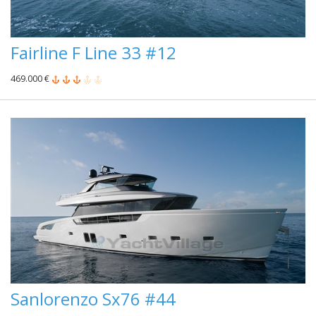
Fairline F Line 33 #12
469.000 €
Sanlorenzo Sx76 #44