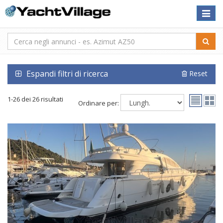
Toggle
naviga
Espandi filtri di ricerca
Reset
1-26 dei 26 risultati
Ordinare per: