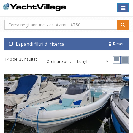
Toggle
naviga
Espandi filtri di ricerca
Reset
1-10 dei 28 risultati
Ordinare per: