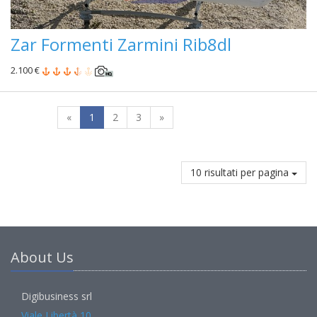
Zar Formenti Zarmini Rib8dl
2.100 €
«
1
2
3
»
10 risultati per pagina
About Us
Digibusiness srl
Viale Libertà 10